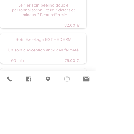
Le 1 er soin peeling double
personnalisation " teint éclatant et
lumineux " Peau raffermie
82.00 €
Soin Excellage ESTHEDERM
Un soin d'exception anti-rides fermeté
60 min
75.00 €
Blooméa
Le nouveau soin des instituts de
beauté
60 min
62.00 €